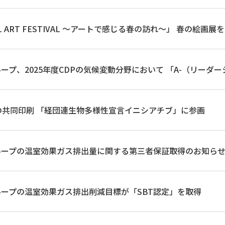
L ART FESTIVAL ～アートで感じる春の訪れ～」 春の絵画展
ープ、2025年度CDPの気候変動分野において 「A-（リーダ
Lの共同印刷 「経団連生物多様性宣言イニシアチブ」に参画
ループの温室効果ガス排出量に関する第三者保証取得のお知ら
ープの温室効果ガス排出削減目標が「SBT認定」を取得