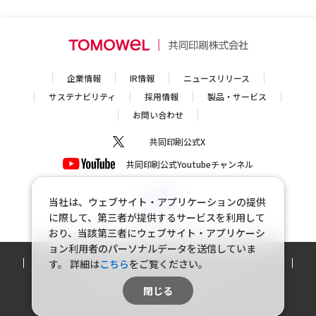
企業情報
IR情報
ニュースリリース
サステナビリティ
採用情報
製品・サービス
お問い合わせ
共同印刷公式X
共同印刷公式Youtubeチャンネル
当社は、ウェブサイト・アプリケーションの提供
に際して、第三者が提供するサービスを利用して
おり、当該第三者にウェブサイト・アプリケーシ
ョン利用者のパーソナルデータを送信していま
す。
詳細は
こちら
をご覧ください。
サイトマップ
個人情報保護方針
個人情報の取り扱いについて
利用規約
ソーシャルメディアポリシー
閉じる
パーソナルデータの外部送信について