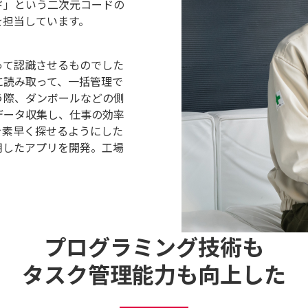
ド」という二次元コードの
を担当しています。
って認識させるものでした
に読み取って、一括管理で
う際、ダンボールなどの側
データ収集し、仕事の効率
を素早く探せるようにした
用したアプリを開発。工場
。
プログラミング技術も
タスク管理能力も向上した