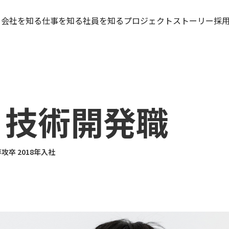
ト
会社を知る
仕事を知る
社員を知る
プロジェクトストーリー
採
るトップ
仕事を知るトップ
情報メディア事業部
PROJECT STORY 01
求める人物像
品開発
営業系職種
プロモーションメディア事業
PROJECT STORY 02
人材育成
ュニケーション
IT系職種
部
働く環境
ュリティ
技術系職種
セキュアサービス事業部
若手社員アンケ
業資材
戦略推進部
募集要項
部
技術開発職
IT統括本部
技術開発本部
L&I事業部
専攻卒
2018年入社