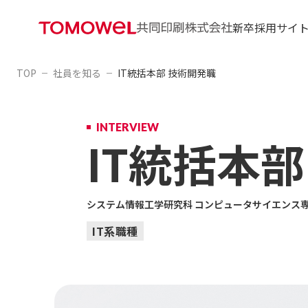
新卒採用サイ
TOP
社員を知る
IT統括本部 技術開発職
会社を知
技術・製
情報コミ
情報セキ
INTERVIEW
生活・産
IT統括本
システム情報工学研究科
コンピュータサイエンス
IT系職種