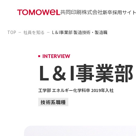
新卒採用サイ
TOP
社員を知る
L＆I事業部 製造技術・製造職
会社を知
技術・製
情報コミ
情報セキ
INTERVIEW
生活・産
L＆I事業部
工学部 エネルギー化学科卒 2019年入社
技術系職種