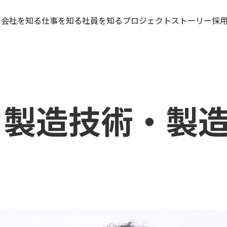
ト
会社を知る
仕事を知る
社員を知る
プロジェクトストーリー
採
るトップ
仕事を知るトップ
情報メディア事業部
PROJECT STORY 01
求める人物像
品開発
営業系職種
プロモーションメディア事業
PROJECT STORY 02
人材育成
ュニケーション
IT系職種
部
働く環境
ュリティ
技術系職種
セキュアサービス事業部
若手社員アンケ
業資材
戦略推進部
募集要項
製造技術・製
IT統括本部
技術開発本部
L&I事業部