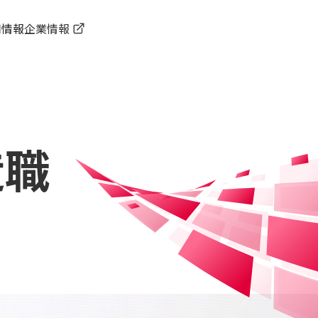
用情報
企業情報
ート
造職