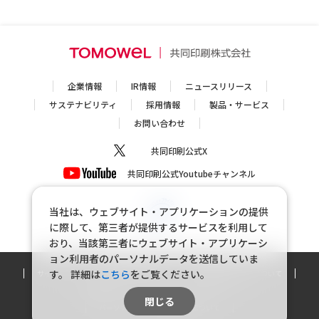
企業情報
IR情報
ニュースリリース
サステナビリティ
採用情報
製品・サービス
お問い合わせ
共同印刷公式X
共同印刷公式Youtubeチャンネル
当社は、ウェブサイト・アプリケーションの提供
に際して、第三者が提供するサービスを利用して
おり、当該第三者にウェブサイト・アプリケーシ
ョン利用者のパーソナルデータを送信していま
す。
詳細は
こちら
をご覧ください。
サイトマップ
個人情報保護方針
個人情報の取り扱いについて
利用規約
ソーシャルメディアポリシー
閉じる
パーソナルデータの外部送信について