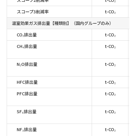
スコープ2削減率
t-CO₂
スコープ3削減率
t-CO₂
温室効果ガス排出量【種類別】（国内グループのみ）
CO₂排出量
t-CO₂
CH₄排出量
t-CO₂
N₂O排出量
t-CO₂
HFC排出量
t-CO₂
PFC排出量
t-CO₂
SF₆排出量
t-CO₂
NF₃排出量
t-CO₂