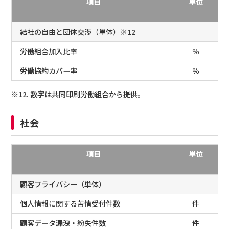
項目
単位
結社の自由と団体交渉（単体）※12
労働組合加入比率
％
労働協約カバー率
％
※12. 数字は共同印刷労働組合から提供。
社会
項目
単位
顧客プライバシー（単体）
個人情報に関する苦情受付件数
件
顧客データ漏洩・紛失件数
件