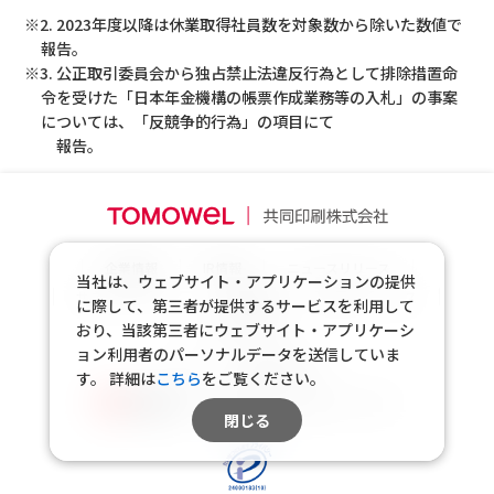
※2. 2023年度以降は休業取得社員数を対象数から除いた数値で
報告。
※3. 公正取引委員会から独占禁止法違反行為として排除措置命
令を受けた「日本年金機構の帳票作成業務等の入札」の事案
については、「反競争的行為」の項目にて
報告。
企業情報
IR情報
ニュースリリース
当社は、ウェブサイト・アプリケーションの提供
サステナビリティ
採用情報
製品・サービス
に際して、第三者が提供するサービスを利用して
お問い合わせ
おり、当該第三者にウェブサイト・アプリケーシ
ョン利用者のパーソナルデータを送信していま
共同印刷公式X
す。
詳細は
こちら
をご覧ください。
共同印刷公式Youtubeチャンネル
閉じる