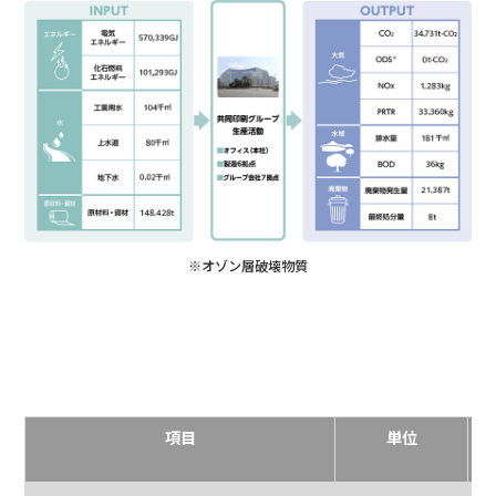
※オゾン層破壊物質
項目
単位