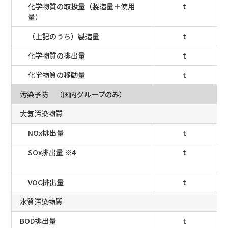
化学物質の取扱量（製造量＋使用
t
量）
（上記のうち）製造量
t
化学物質の排出量
t
化学物質の移動量
t
汚染予防 （国内グループのみ）
大気汚染物質
NOx排出量
t
SOx排出量 ※4
t
VOC排出量
t
水質汚染物質
BOD排出量
t