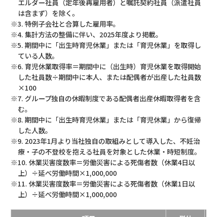
エルダー社員（定年後再雇用者）と嘱託契約社員（派遣社員
は含まず）を除く。
※3. 特例子会社と合算した雇用率。
※4. 集計方法の整備に伴い、2025年度より掲載。
※5. 期間中に「出生時育児休業」または「育児休業」を取得し
ている人数。
※6. 育児休業取得率＝期間中に（出生時）育児休業を取得開始
した社員数÷期間中に本人、または配偶者が出産した社員数
×100
※7. グループ独自の休暇制度である配偶者出産休暇取得者を含
む。
※8. 期間中に「出生時育児休業」または「育児休業」から復帰
した人数。
※9. 2023年1月より当社独自の取組みとして導入した、不妊治
療・子の不登校を抱える社員を対象とした休業・時短制度。
※10. 休業災害度数率＝労働災害による死傷者数（休業4日以
上）÷延べ労働時間×1,000,000
※11. 休業災害度数率＝労働災害による死傷者数（休業1日以
上）÷延べ労働時間×1,000,000