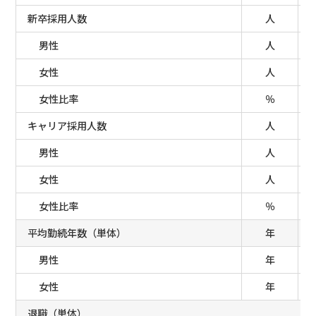
新卒採用人数
人
男性
人
女性
人
女性比率
％
キャリア採用人数
人
男性
人
女性
人
女性比率
％
平均勤続年数（単体）
年
男性
年
女性
年
退職（単体）