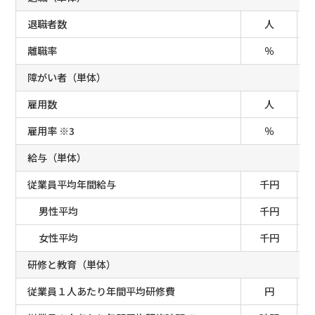
退職者数
人
離職率
％
障がい者（単体）
雇用数
人
雇用率 ※3
％
給与（単体）
従業員平均年間給与
千円
男性平均
千円
女性平均
千円
研修と教育（単体）
従業員１人あたり年間平均研修費
円