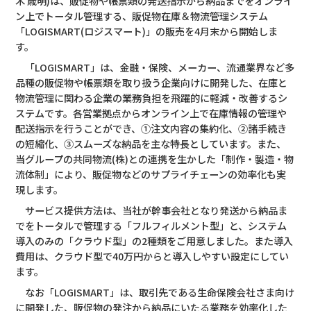
木 歳明)は、販促物や帳票類の発送指示から納品までをオンライ
ン上でトータル管理する、販促物在庫＆物流管理システム
「LOGISMART(ロジスマート)」の販売を4月末から開始しま
す。
「LOGISMART」は、金融・保険、メーカー、流通業界など多
品種の販促物や帳票類を取り扱う企業向けに開発した、在庫と
物流管理に関わる企業の業務負担を飛躍的に軽減・改善するシ
ステムです。各営業拠点からオンライン上で在庫情報の管理や
配送指示を行うことができ、①注文内容の集約化、②諸手続き
の短縮化、③スムーズな納品を主な特長としています。また、
当グループの共同物流(株)との連携を生かした「制作・製造・物
流体制」により、販促物などのサプライチェーンの効率化も実
現します。
サービス提供方法は、当社が幹事会社となり発送から納品ま
でをトータルで管理する「フルフィルメント型」と、システム
導入のみの「クラウド型」の2種類をご用意しました。また導入
費用は、クラウド型で40万円からと導入しやすい設定にしてい
ます。
なお「LOGISMART」は、取引先である生命保険会社さま向け
に開発した、販促物の発注から納品にいたる業務を効率化した