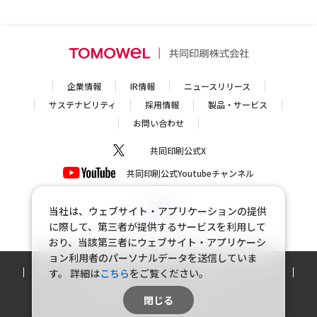
企業情報
IR情報
ニュースリリース
サステナビリティ
採用情報
製品・サービス
お問い合わせ
共同印刷公式X
共同印刷公式Youtubeチャンネル
当社は、ウェブサイト・アプリケーションの提供
に際して、第三者が提供するサービスを利用して
おり、当該第三者にウェブサイト・アプリケーシ
ョン利用者のパーソナルデータを送信していま
す。
詳細は
こちら
をご覧ください。
サイトマップ
個人情報保護方針
個人情報の取り扱いについて
利用規約
ソーシャルメディアポリシー
閉じる
パーソナルデータの外部送信について