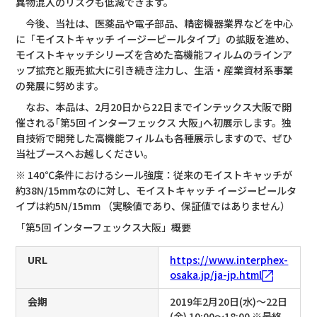
異物混入のリスクも低減できます。
今後、当社は、医薬品や電子部品、精密機器業界などを中心
に「モイストキャッチ イージーピールタイプ」の拡販を進め、
モイストキャッチシリーズを含めた高機能フィルムのラインア
ップ拡充と販売拡大に引き続き注力し、生活・産業資材系事業
の発展に努めます。
なお、本品は、2月20日から22日までインテックス大阪で開
催される｢第5回 インターフェックス 大阪｣へ初展示します。独
自技術で開発した高機能フィルムも各種展示しますので、ぜひ
当社ブースへお越しください。
※ 140℃条件におけるシール強度：従来のモイストキャッチが
約38N/15mmなのに対し、モイストキャッチ イージーピールタ
イプは約5N/15mm （実験値であり、保証値ではありません）
「第5回 インターフェックス大阪」概要
URL
https://www.interphex-
osaka.jp/ja-jp.html
会期
2019年2月20日(水)～22日
(金) 10:00～18:00
※最終