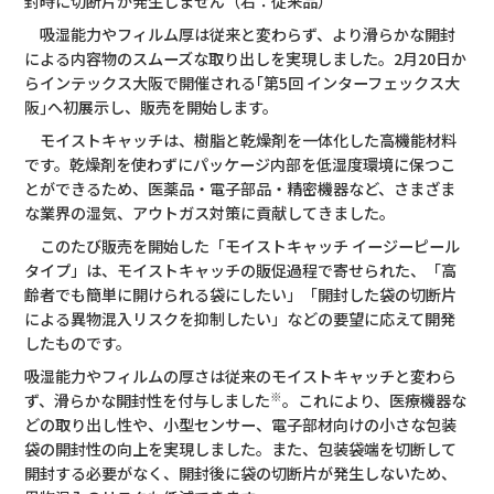
封時に切断片が発生しません（右：従来品）
吸湿能力やフィルム厚は従来と変わらず、より滑らかな開封
による内容物のスムーズな取り出しを実現しました。2月20日か
らインテックス大阪で開催される｢第5回 インターフェックス大
阪｣へ初展示し、販売を開始します。
モイストキャッチは、樹脂と乾燥剤を一体化した高機能材料
です。乾燥剤を使わずにパッケージ内部を低湿度環境に保つこ
とができるため、医薬品・電子部品・精密機器など、さまざま
な業界の湿気、アウトガス対策に貢献してきました。
このたび販売を開始した「モイストキャッチ イージーピール
タイプ」は、モイストキャッチの販促過程で寄せられた、「高
齢者でも簡単に開けられる袋にしたい」「開封した袋の切断片
による異物混入リスクを抑制したい」などの要望に応えて開発
したものです。
吸湿能力やフィルムの厚さは従来のモイストキャッチと変わら
※
ず、滑らかな開封性を付与しました
。これにより、医療機器な
どの取り出し性や、小型センサー、電子部材向けの小さな包装
袋の開封性の向上を実現しました。また、包装袋端を切断して
開封する必要がなく、開封後に袋の切断片が発生しないため、