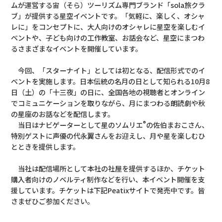
ムが運営する宙（そら）ツーリズム専門ブランド「sola旅クラ
ブ」が提供する星空イベントです。「気軽に、楽しく、オシャ
レに」をコンセプトに、大人向けのオシャレに星空を楽しむイ
ベントや、子ども向けの工作教室、お話会など、星空にまつわ
るさまざまなイベントを開催しています。
今回、「スターナイト」としては初となる、配信形式でのイ
ベントを実施します。日本伝統の名月の日として知られる10月8
日（土）の「十三夜」の日に、全国各地の視聴者とオンライン
でコミュニケーションを取りながら、月にまつわる朗読劇や秋
の星座のお話などを配信します。
®
当日はナビゲーターとして星のソムリエ
の佐伯まおこさん、
特別ゲストに声優の代永翼さんをお迎えし、月や星を楽しむひ
とときを提供します。
当社は配信場所として本社の社屋を提供するほか、チケット
購入者向けのノベルティ制作などを行い、本イベント開催を支
援しています。チケットは下記Peatixサイトで発売中です。皆
さまぜひご参加ください。