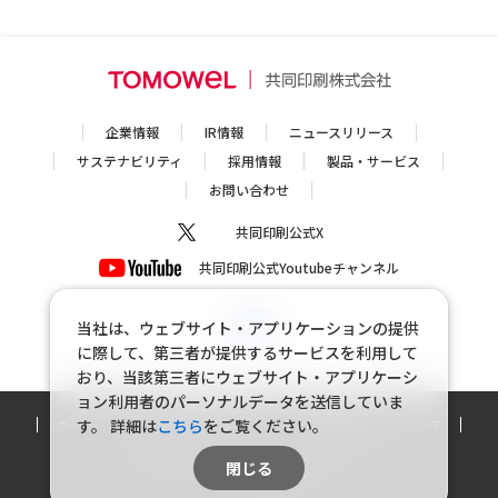
企業情報
IR情報
ニュースリリース
サステナビリティ
採用情報
製品・サービス
お問い合わせ
共同印刷公式X
共同印刷公式Youtubeチャンネル
当社は、ウェブサイト・アプリケーションの提供
に際して、第三者が提供するサービスを利用して
おり、当該第三者にウェブサイト・アプリケーシ
ョン利用者のパーソナルデータを送信していま
す。
詳細は
こちら
をご覧ください。
サイトマップ
個人情報保護方針
個人情報の取り扱いについて
利用規約
ソーシャルメディアポリシー
閉じる
パーソナルデータの外部送信について