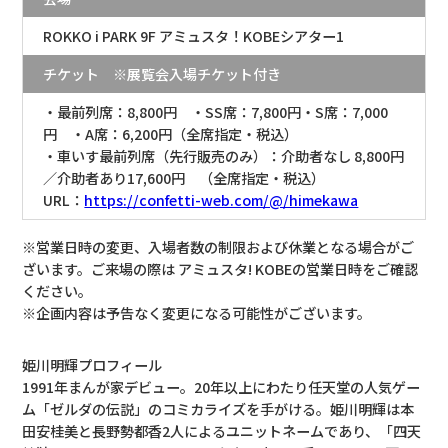
ROKKO i PARK 9F アミュスタ！KOBEシアター1
チケット ※展覧会入場チケット付き
・最前列席：8,800円 ・SS席：7,800円・S席：7,000
円 ・A席：6,200円（全席指定・税込）
・車いす最前列席（先行販売のみ）：介助者なし 8,800円
／介助者あり17,600円 （全席指定・税込）
URL：
https://confetti-web.com/@/himekawa
※営業日時の変更、入場者数の制限および休業となる場合がご
ざいます。ご来場の際は アミュスタ! KOBEの営業日時をご確認
ください。
※企画内容は予告なく変更になる可能性がございます。
姫川明輝プロフィール
1991年まんが家デビュー。20年以上にわたり任天堂の人気ゲー
ム「ゼルダの伝説」のコミカライズを手がける。姫川明輝は本
田安桂美と長野勢都香2人によるユニットネームであり、「四天