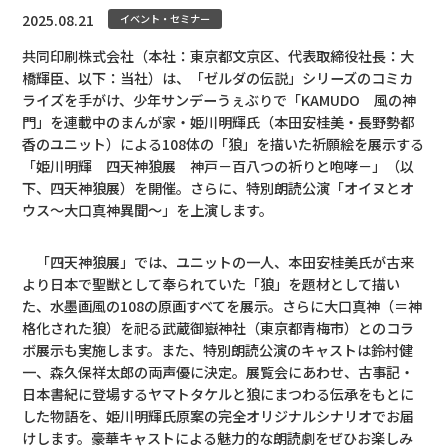
2025.08.21
イベント・セミナー
共同印刷株式会社（本社：東京都文京区、代表取締役社長：大
橋輝臣、以下：当社）は、「ゼルダの伝説」シリーズのコミカ
ライズを手がけ、少年サンデーうぇぶりで「KAMUDO 風の神
門」を連載中のまんが家・姫川明輝氏（本田安桂美・長野勢都
香のユニット）による108体の「狼」を描いた祈願絵を展示する
「姫川明輝 四天神狼展 神戸－百八つの祈りと咆哮－」（以
下、四天神狼展）を開催。さらに、特別朗読公演「オイヌとオ
ウス～大口真神異聞～」を上演します。
「四天神狼展」では、ユニットの一人、本田安桂美氏が古来
より日本で聖獣として奉られていた「狼」を題材として描い
た、水墨画風の108の原画すべてを展示。さらに大口真神（＝神
格化された狼）を祀る武蔵御嶽神社（東京都青梅市）とのコラ
ボ展示も実施します。また、特別朗読公演のキャストは鈴村健
一、森久保祥太郎の両声優に決定。展覧会にあわせ、古事記・
日本書紀に登場するヤマトタケルと狼にまつわる伝承をもとに
した物語を、姫川明輝氏原案の完全オリジナルシナリオでお届
けします。豪華キャストによる魅力的な朗読劇をぜひお楽しみ