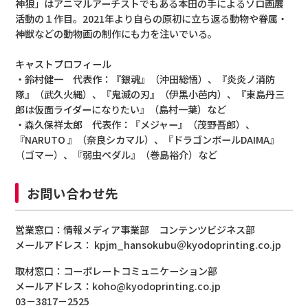
神狼」はアニマルアーチストでもある本田の手によるソロ画展
活動の１作目。2021年より自らの原初に立ち返る動物や眷属・
神獣などの動物画の制作にも力を注いでいる。
キャストプロフィール
・鈴村健一 代表作：『銀魂』（沖田総悟）、『炎炎ノ消防
隊』（武久火縄）、『鬼滅の刃』（伊黒小芭内）、『東島丹三
郎は仮面ライダーになりたい』（島村一葉）など
・森久保祥太郎 代表作：『メジャー』（茂野吾郎）、
『NARUTO 』（奈良シカマル）、『ドラゴンボールDAIMA』
（ゴマー）、『弱虫ペダル』（巻島裕介）など
お問い合わせ先
営業窓口：情報メディア事業部 コンテンツビジネス部
メールアドレス： kpjm_hansokubu＠kyodoprinting.co.jp
取材窓口：コーポレートコミュニケーション部
メールアドレス：koho@kyodoprinting.co.jp
03－3817－2525