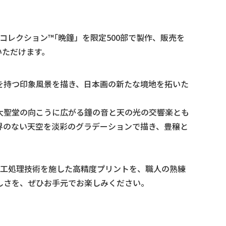
レクション™｢晩鐘」を限定500部で製作、販売を
いただけます。
を持つ印象風景を描き、日本画の新たな境地を拓いた
大聖堂の向こうに広がる鐘の音と天の光の交響楽とも
界のない天空を淡彩のグラデーションで描き、豊穣と
工処理技術を施した高精度プリントを、職人の熟練
しさを、ぜひお手元でお楽しみください。