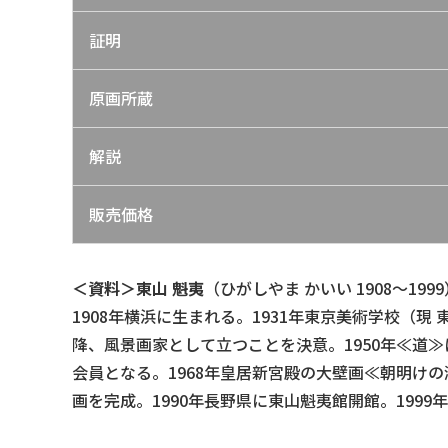
証明
原画所蔵
解説
販売価格
＜資料＞東山 魁夷
（ひがしやま かいい 1908～1999
1908年横浜に生まれる。1931年東京美術学校（現
降、風景画家として立つことを決意。1950年≪道≫
会員となる。1968年皇居新宮殿の大壁画≪朝明けの
画を完成。1990年長野県に東山魁夷館開館。199