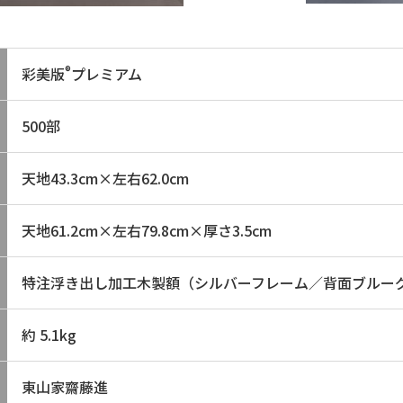
®
彩美版
プレミアム
500部
天地43.3cm×左右62.0cm
天地61.2cm×左右79.8cm×厚さ3.5cm
特注浮き出し加工木製額（シルバーフレーム／背面ブルー
約 5.1kg
東山家齋藤進