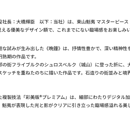
社長：大橋輝臣 以下：当社）は、東山魁夷 マスターピース コ
見える優美なデザイン額で、これまでにない臨場感をお楽しみ
な試みが生み出した《晩鐘》は、抒情性豊かで、深い精神性
円熟期の作品です。
部の街フライブルクのシュロスベルク（城山）に登った折に、
スケッチを重ねたのちに描いた作品です。石造りの街並みと境
複製技法「彩美版®プレミアム」は、細部にわたりデジタル加
。魁夷が表現した光と影がクリアに引き立った臨場感溢れる美