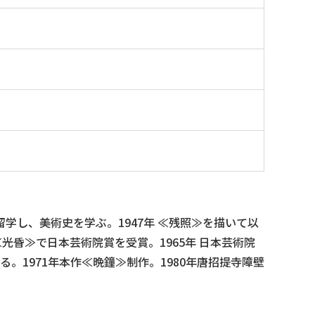
留学し、美術史を学ぶ。1947年 ≪残照≫を描いて以
光昏≫で日本芸術院賞を受賞。1965年 日本芸術院
。1971年本作≪晩鐘≫制作。1980年唐招提寺障壁