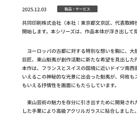
2025.12.03
製品・サービス
共同印刷株式会社（本社：東京都文京区、代表取締役
開始します。本シリーズは、作品本体が浮き出して
ヨーロッパの古都に対する特別な想いを胸に、大胆
巨匠、東山魁夷が創作活動に新たな希望を見出した
本作は、フランスとスイスの国境に近いドイツ南西
いえるこの神秘的な光景に出会った魁夷が、何枚も
もいえる抒情性を画面にもたらしています。
東山芸術の魅力を存分に引き出すために開発された
した手業により高級アクリルガラスに貼合しました