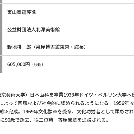
東山家齋藤進
公益財団法人北澤美術館
野地耕一郎（泉屋博古舘東京・館長）
605,000円
（税込）
）
 東京藝術大学）日本画科を卒業1933年ドイツ・ベルリン大学へ
によって画壇および社会的に認められるようになる。1956年 ≪
潮≫完成。1969年文化勲章を受章、文化功労者として顕彰される
9年に90歳で逝去、従三位勲一等瑞宝章を追贈される。