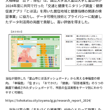
大橋輝臣 以下：当社）は、国立大学法人富山大学と富山市が
2024年度に共同で行った「交通と健康モニタリング調査：健康
促進アプリ『とほ活』を用いた居住地域と健康指標の関連の検
証事業」に協力し、データ可視化技術とプライバシーに配慮し
たデータ利活用の両面で貢献し、高い評価を得ました。
当社が提供した「富山市とほ活ダッシュボード」から見える幸福度の傾
向。「幸福度」「住 まい」「おでかけ」「健康」「回答者属性」の５つの
画面で構成されたダッシュボードで、市民の生活実態をテーマ別にわかり
やすく可視化
https://tohokatsu.city.toyama.lg.jp/research_report_2024/
当社は富山市（まちづくり推進課）が中心となって設置した