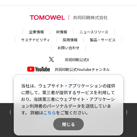
企業情報
IR情報
ニュースリリース
サステナビリティ
採用情報
製品・サービス
お問い合わせ
共同印刷公式X
共同印刷公式Youtubeチャンネル
当社は、ウェブサイト・アプリケーションの提供
に際して、第三者が提供するサービスを利用して
おり、当該第三者にウェブサイト・アプリケーシ
ョン利用者のパーソナルデータを送信していま
す。
詳細は
こちら
をご覧ください。
サイトマップ
個人情報保護方針
個人情報の取り扱いについて
利用規約
ソーシャルメディアポリシー
閉じる
パーソナルデータの外部送信について