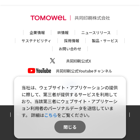
企業情報
IR情報
ニュースリリース
サステナビリティ
採用情報
製品・サービス
お問い合わせ
共同印刷公式X
共同印刷公式Youtubeチャンネル
当社は、ウェブサイト・アプリケーションの提供
に際して、第三者が提供するサービスを利用して
おり、当該第三者にウェブサイト・アプリケーシ
ョン利用者のパーソナルデータを送信していま
す。
詳細は
こちら
をご覧ください。
サイトマップ
個人情報保護方針
個人情報の取り扱いについて
利用規約
ソーシャルメディアポリシー
閉じる
パーソナルデータの外部送信について