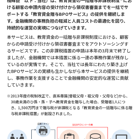
橋輝臣 以下：当社）は、教育資金の一括贈与非課税制度
にお
ける顧客の申請内容の受け付けから領収書審査までを一括でサ
ポートする「教育資金贈与BPOサービス」の提供を継続しま
す。金融機関の事務負担の軽減と人員コストの最適化を図り、
持続的な運営の実現につなげていきます。
本サービスは、教育資金の一括贈与非課税制度における、顧客
からの申請受け付けから領収書審査までをアウトソーシングす
るサービスです。この非課税措置の申請は本年の3月末で終了し
ましたが、金融機関では本措置に係る一連の事務作業が残存し
ているのが実情です。そこで、当社では長年にわたり築き上げ
たBPOサービスの実績も生かしながら本サービスの提供を継続
し、事務作業を支援することで金融機関の安定的な運営に貢献
していきます。
※2013年度の税制改正で、直系尊属(曾祖父母・祖父母・父母など)から、
30歳未満のひ孫・孫・子へ教育資金を贈与した場合、受贈者1人につ
き、1,500万円まで贈与税が非課税となる「教育資金の一括贈与に係る贈
与税非課税措置」が創設されました。