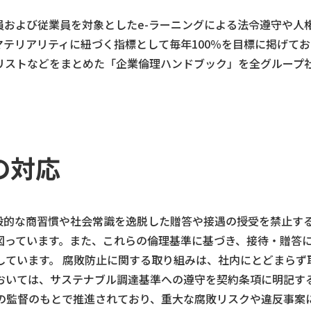
員および従業員を対象としたe-ラーニングによる法令遵守や人
テリアリティに紐づく指標として毎年100％を目標に掲げており
リストなどをまとめた「企業倫理ハンドブック」を全グループ
。
の対応
般的な商習慣や社会常識を逸脱した贈答や接遇の授受を禁止す
図っています。また、これらの倫理基準に基づき、接待・贈答
しています。 腐敗防止に関する取り組みは、社内にとどまらず
おいては、サステナブル調達基準への遵守を契約条項に明記す
会の監督のもとで推進されており、重大な腐敗リスクや違反事案