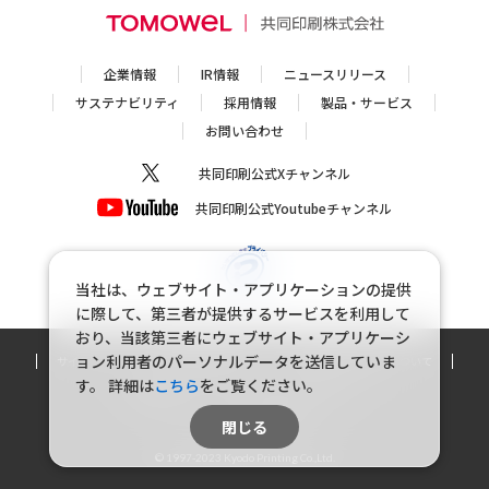
企業情報
IR情報
ニュースリリース
サステナビリティ
採用情報
製品・サービス
お問い合わせ
共同印刷公式Xチャンネル
共同印刷公式Youtubeチャンネル
当社は、ウェブサイト・アプリケーションの提供
に際して、第三者が提供するサービスを利用して
おり、当該第三者にウェブサイト・アプリケーシ
ョン利用者のパーソナルデータを送信していま
サイトマップ
個人情報保護方針
個人情報の取り扱いについて
す。
詳細は
こちら
をご覧ください。
利用規約
ソーシャルメディアポリシー
パーソナルデータの外部送信について
閉じる
© 1997-2023 Kyodo Printing Co.,Ltd.