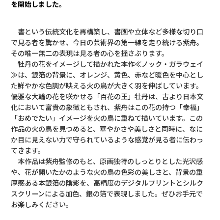
を開始しました。
書という伝統文化を再構築し、書画や立体など多様な切り口
で見る者を驚かせ、今日の芸術界の第一線を走り続ける紫舟。
その唯一無二の表現は見る者の心を揺さぶります。
牡丹の花をイメージして描かれた本作≪ノック・ガラウェイ
≫は、銀箔の背景に、オレンジ、黄色、赤など暖色を中心とし
た鮮やかな色調が映える火の鳥が大きく羽を伸ばしています。
優雅な大輪の花を咲かせる「百花の王」牡丹は、古より日本文
化において富貴の象徴ともされ、紫舟はこの花の持つ「幸福」
「おめでたい」イメージを火の鳥に重ねて描いています。この
作品の火の鳥を見つめると、華やかさや美しさと同時に、なに
か目に見えない力で守られているような感覚が見る者に伝わっ
てきます。
本作品は紫舟監修のもと、原画独特のしっとりとした光沢感
や、花が開いたかのような火の鳥の色彩の美しさと、背景の重
厚感ある本銀箔の陰影を、高精度のデジタルプリントとシルク
スクリーンによる加色、銀の箔で表現しました。ぜひお手元で
お楽しみください。