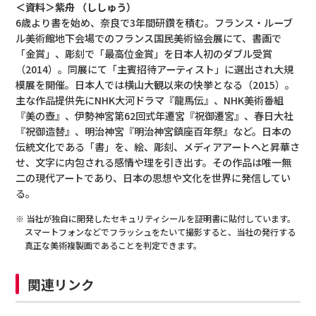
＜資料＞紫舟 （ししゅう）
6歳より書を始め、奈良で3年間研鑽を積む。フランス・ルーブ
ル美術館地下会場でのフランス国民美術協会展にて、書画で
「金賞」、彫刻で「最高位金賞」を日本人初のダブル受賞
（2014）。同展にて「主賓招待アーティスト」に選出され大規
模展を開催。日本人では横山大観以来の快挙となる（2015）。
主な作品提供先にNHK大河ドラマ『龍馬伝』、NHK美術番組
『美の壺』、伊勢神宮第62回式年遷宮『祝御遷宮』、春日大社
『祝御造替』、明治神宮『明治神宮鎮座百年祭』など。日本の
伝統文化である「書」を、絵、彫刻、メディアアートへと昇華さ
せ、文字に内包される感情や理を引き出す。その作品は唯一無
二の現代アートであり、日本の思想や文化を世界に発信してい
る。
※ 当社が独自に開発したセキュリティシールを証明書に貼付しています。
スマートフォンなどでフラッシュをたいて撮影すると、当社の発行する
真正な美術複製画であることを判定できます。
関連リンク