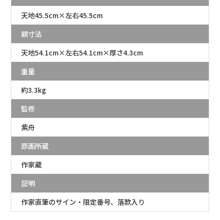
天地45.5cm×左右45.5cm
額寸法
天地54.1cm×左右54.1cm×厚さ4.3cm
重量
約3.3kg
監修
紫舟
原画所蔵
作家蔵
証明
作家直筆のサイン・限定番号、落款入り