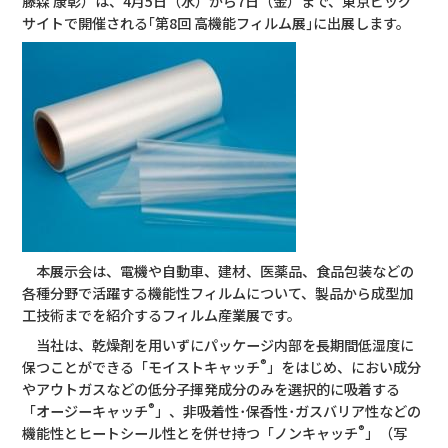
藤森 康彰）は、4月5日（水）から7日（金）まで、東京ビッグ
サイトで開催される｢第8回 高機能フィルム展｣に出展します。
本展示会は、電機や自動車、建材、医薬品、食品包装などの
各種分野で活躍する機能性フィルムについて、製品から成型加
工技術までを紹介するフィルム産業展です。
当社は、乾燥剤を用いずにパッケージ内部を長期間低湿度に
®
保つことができる「モイストキャッチ
」をはじめ、におい成分
やアウトガスなどの低分子揮発成分のみを選択的に吸着する
®
「オージーキャッチ
」、非吸着性･保香性･ガスバリア性などの
®
機能性とヒートシール性とを併せ持つ「ノンキャッチ
」
（写