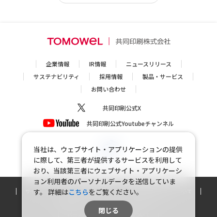
企業情報
IR情報
ニュースリリース
サステナビリティ
採用情報
製品・サービス
お問い合わせ
共同印刷公式X
共同印刷公式Youtubeチャンネル
当社は、ウェブサイト・アプリケーションの提供
に際して、第三者が提供するサービスを利用して
おり、当該第三者にウェブサイト・アプリケーシ
ョン利用者のパーソナルデータを送信していま
す。
詳細は
こちら
をご覧ください。
サイトマップ
個人情報保護方針
個人情報の取り扱いについて
利用規約
ソーシャルメディアポリシー
閉じる
パーソナルデータの外部送信について