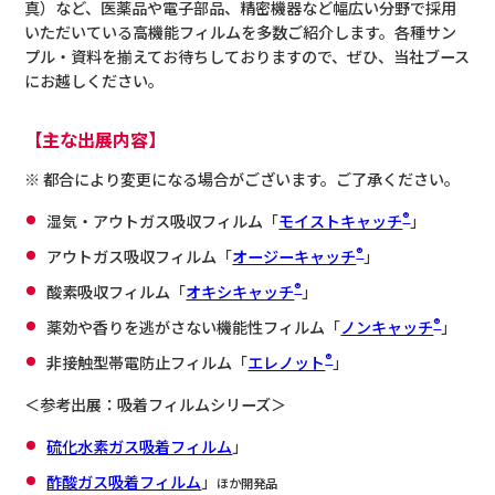
真）
など、医薬品や電子部品、精密機器など幅広い分野で採用
いただいている高機能フィルムを多数ご紹介します。各種サン
プル・資料を揃えてお待ちしておりますので、ぜひ、当社ブース
にお越しください。
【主な出展内容】
※ 都合により変更になる場合がございます。ご了承ください。
®
湿気・アウトガス吸収フィルム「
モイストキャッチ
」
®
アウトガス吸収フィルム「
オージーキャッチ
」
®
酸素吸収フィルム「
オキシキャッチ
」
®
薬効や香りを逃がさない機能性フィルム「
ノンキャッチ
」
®
非接触型帯電防止フィルム「
エレノット
」
＜参考出展：吸着フィルムシリーズ＞
硫化水素ガス吸着フィルム
」
酢酸ガス吸着フィルム
」
ほか開発品