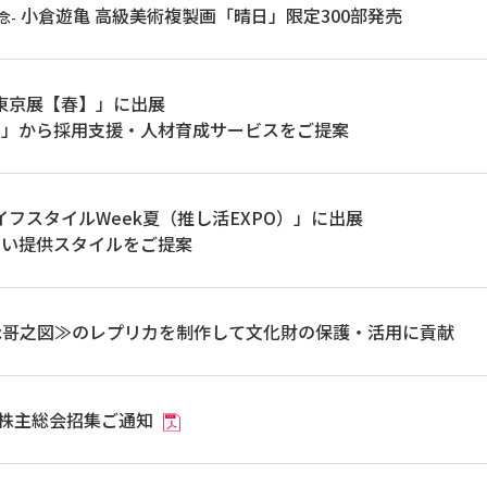
小倉遊亀 高級美術複製画「晴日」限定300部発売
念-
PO東京展【春】」に出展
oWeL」から採用支援・人材育成サービスをご提案
ライフスタイルWeek夏（推し活EXPO）」に出展
しい提供スタイルをご提案
詠哥之図≫のレプリカを制作して文化財の保護・活用に貢献
時株主総会招集ご通知