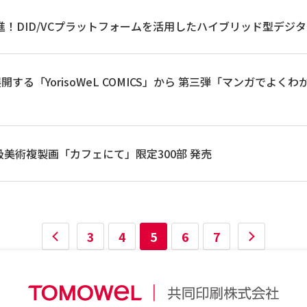
進！DID/VCプラットフォームを活用したハイブリッド型デジ
開する「YorisoWeL COMICS」から 第三弾「マンガでよ
級美術複製画「カフェにて」限定300部 発売
3
4
5
6
7